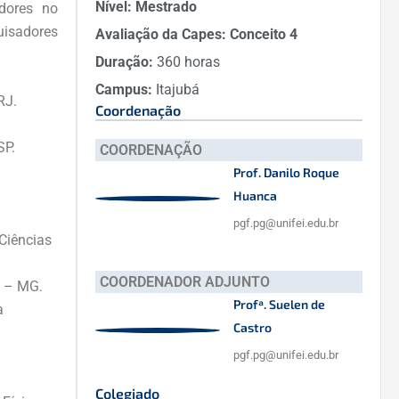
Nível:
Mestrado
dores no
uisadores
Avaliação da Capes:
Conceito 4
Duração:
360 horas
Campus:
Itajubá
RJ.
Coordenação
SP.
COORDENAÇÃO
Prof. Danilo Roque
Huanca
pgf.pg@unifei.edu.br
 Ciências
COORDENADOR ADJUNTO
e – MG.
Profª. Suelen de
a
Castro
pgf.pg@unifei.edu.br
Colegiado