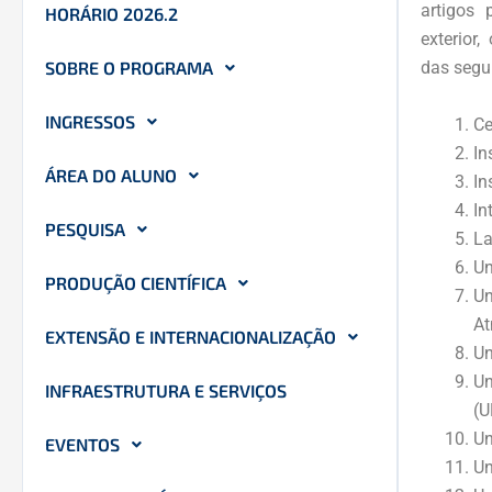
artigos
HORÁRIO 2026.2
exterior
SOBRE O PROGRAMA
das segui
INGRESSOS
Ce
In
ÁREA DO ALUNO
In
In
PESQUISA
La
Un
PRODUÇÃO CIENTÍFICA
Un
At
EXTENSÃO E INTERNACIONALIZAÇÃO
Un
Un
INFRAESTRUTURA E SERVIÇOS
(U
Un
EVENTOS
Un