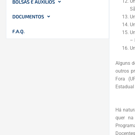
Un
BOLSAS E AUXÍLIOS
Sã
DOCUMENTOS
Un
Un
F.A.Q.
Un
– 
Un
Alguns d
outros p
Fora (UF
Estadual
Há natur
quer na 
Programa
Docentes