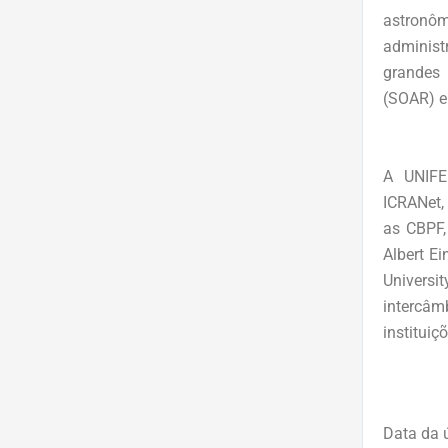
astronô
administ
grandes 
(SOAR) e
A UNIFEI
ICRANet,
as CBPF,
Albert Ei
Universi
intercâm
instituiç
Data da ú