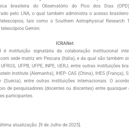
mica brasileira do Observatório do Pico dos Dias (OPD
rado pelo LNA, o qual também administra o acesso brasileiro
telescópios, tais como o Southern Astrophysical Research 
 telescópios Gemini.
ICRANet
 é instituição signatária da colaboração institucional inte
 com sede matriz em Pescara (Itália), e da qual são também si
 UFRGS, UFPB, UFPE, INPE, UERJ, entre outras instituições brasi
nstein Institute (Alemanha), IHEP- CAS (China), IHES (França),
ty (Suécia), entre outras instituições internacionais. O acord
bio de pesquisadores (docentes ou discentes) entre quaisquer 
ões participantes.
ltima atualização: [9 de Julho de 2025].