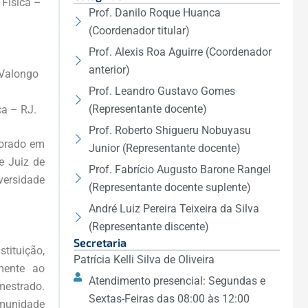
 Física –
Prof. Danilo Roque Huanca
(Coordenador titular)
Prof. Alexis Roa Aguirre (Coordenador
anterior)
 Valongo
Prof. Leandro Gustavo Gomes
(Representante docente)
ca – RJ.
Prof. Roberto Shigueru Nobuyasu
torado em
Junior (Representante docente)
e Juiz de
Prof. Fabrício Augusto Barone Rangel
versidade
(Representante docente suplente)
André Luiz Pereira Teixeira da Silva
(Representante discente)
Secretaria
tituição,
Patrícia Kelli Silva de Oliveira
lmente ao
Atendimento presencial: Segundas e
mestrado.
Sextas-Feiras das 08:00 às 12:00
omunidade