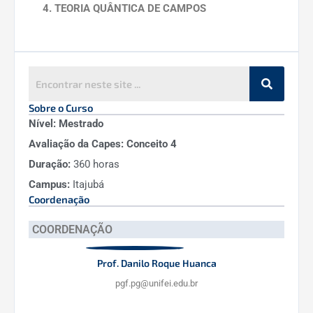
4. TEORIA QUÂNTICA DE CAMPOS
Membros docentes desta linha:
Alexis Roa Aguirre
Edisom de Souza Moreira Junior
Sobre o Curso
Fabricio Augusto Barone Rangel
Nível:
Mestrado
Vitorio Alberto de Lorenci
Avaliação da Capes:
Conceito 4
Duração:
360 horas
Campus:
Itajubá
Última atualização em:
9 de junho de 2026
Coordenação
COORDENAÇÃO
Prof. Danilo Roque Huanca
pgf.pg@unifei.edu.br