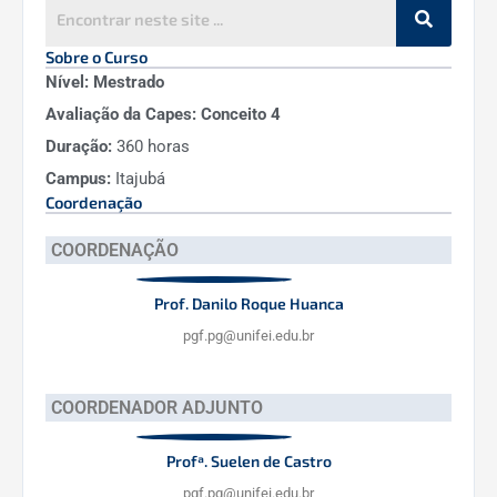
Sobre o Curso
Nível:
Mestrado
Avaliação da Capes:
Conceito 4
Duração:
360 horas
Campus:
Itajubá
Coordenação
COORDENAÇÃO
Prof. Danilo Roque Huanca
pgf.pg@unifei.edu.br
COORDENADOR ADJUNTO
Profª. Suelen de Castro
pgf.pg@unifei.edu.br