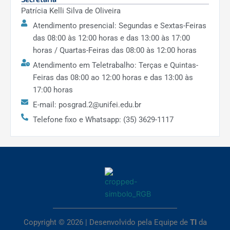
bolsas de estudo?
Patrícia Kelli Silva de Oliveira
Atendimento presencial: Segundas e Sextas-Feiras
As bolsas de estudo são distribuídas de
das 08:00 às 12:00 horas e das 13:00 às 17:00
acordo à classificação no processo
horas / Quartas-Feiras das 08:00 às 12:00 horas
seletivo, de acordo com a nota final dos
Atendimento em Teletrabalho: Terças e Quintas-
candidatos, e em ordem decrescente.
Feiras das 08:00 ao 12:00 horas e das 13:00 às
17:00 horas
10) Quantos créditos são obrigatórios
E-mail: posgrad.2@unifei.edu.br
no programa e como estes podem ser
cumpridos?
Telefone fixo e Whatsapp: (35) 3629-1117
Para integralização do curso, o aluno
deverá completar 24 créditos entre
disciplinas e atividades, sendo 1 (um)
crédito equivalente a 15 (quinze) horas-
aula. A única disciplina obrigatória é
Mecânica Quântica. Os restantes dos
créditos podem ser complementados
Copyright © 2026 | Desenvolvido pela Equipe de
TI
da