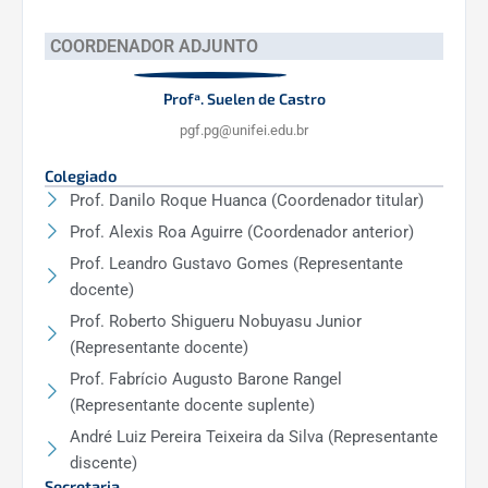
conhecimentos, há possibilidade de
surgir outra bolsa e esta ser
COORDENADOR ADJUNTO
redistribuída?
Profª. Suelen de Castro
Sim, havendo disponibilidade de novas
pgf.pg@unifei.edu.br
cotas de bolsas, estas são distribuídas
entre os candidatos classificados no
Colegiado
Edital de bolsa vigente.
Prof. Danilo Roque Huanca (Coordenador titular)
Prof. Alexis Roa Aguirre (Coordenador anterior)
8) Em que época é feita a seleção do
Prof. Leandro Gustavo Gomes (Representante
mestrado em Física da UNIFEI?
docente)
Os processos seletivos para ingresso e
Prof. Roberto Shigueru Nobuyasu Junior
seleção de bolsistas acontecem duas
(Representante docente)
vezes por ano, usualmente entre outubro
Prof. Fabrício Augusto Barone Rangel
a janeiro, para ingresso em março, e entre
(Representante docente suplente)
abril e julho, para ingresso em agosto.
André Luiz Pereira Teixeira da Silva (Representante
discente)
9) Como é o processo de distribuição de
Secretaria