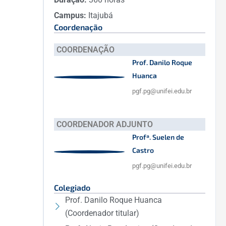
Campus:
Itajubá
Coordenação
COORDENAÇÃO
Prof. Danilo Roque
Huanca
pgf.pg@unifei.edu.br
COORDENADOR ADJUNTO
Profª. Suelen de
Castro
pgf.pg@unifei.edu.br
Colegiado
Prof. Danilo Roque Huanca
(Coordenador titular)