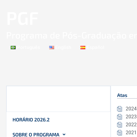
Ir
PGF
para
o
conteúdo
Programa de Pós-Graduação em
Português
English
Español
Atas
2024
2023
HORÁRIO 2026.2
2022
2021
SOBRE O PROGRAMA