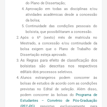
Bolsas de Estudo
do Plano de Dissertação;
Aprovação em todas as disciplinas e/ou
Auxílio Financeiro ao Discente
atividades acadêmicas desde a concessão
da bolsa;
Auxílio Financeiro ao Docente
Continuidade das condições pessoais do
bolsista, que possibilitaram a concessão.
Comissão de Bolsas
Após o 6º (sexto) mês de matrícula no
Mestrado, a concessão e/ou continuidade da
Bolsistas Ativos
bolsa exigem que o Plano de Trabalho de
Dissertação esteja aprovado.
As Regras para efeito de classificação dos
bolsistas são descritas nos respectivos
editais dos
processos seletivos.
Alunos estrangeiros podem concorrer às
bolsas de estudos de acordo com as condições
previstas no Edital de seleção. Além disso,
podem concorrer às bolsas do
Programa de
Estudantes – Convênio de Pós-Graduação
(PEC-PG)
previstas exclusivamente para