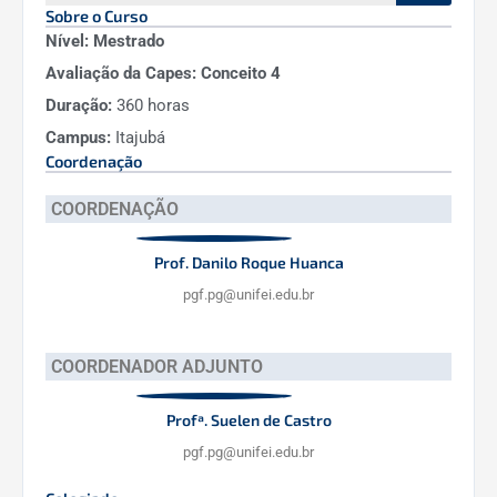
Sobre o Curso
Nível:
Mestrado
Avaliação da Capes:
Conceito 4
Duração:
360 horas
Campus:
Itajubá
Coordenação
COORDENAÇÃO
Prof. Danilo Roque Huanca
pgf.pg@unifei.edu.br
COORDENADOR ADJUNTO
Profª. Suelen de Castro
pgf.pg@unifei.edu.br