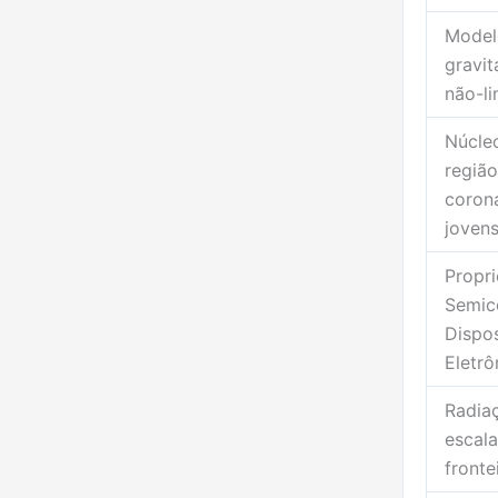
Model
gravit
não-li
Núcleo
região
corona
joven
Propri
Semic
Dispos
Eletrô
Radia
escal
fronte