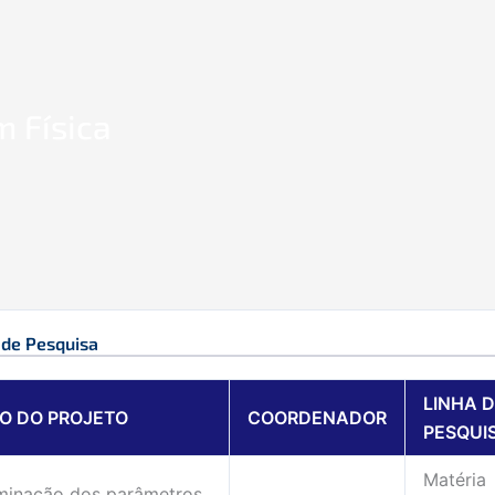
 Física
 de Pesquisa
LINHA 
LO DO PROJETO
COORDENADOR
PESQUI
Matéria
minação dos parâmetros