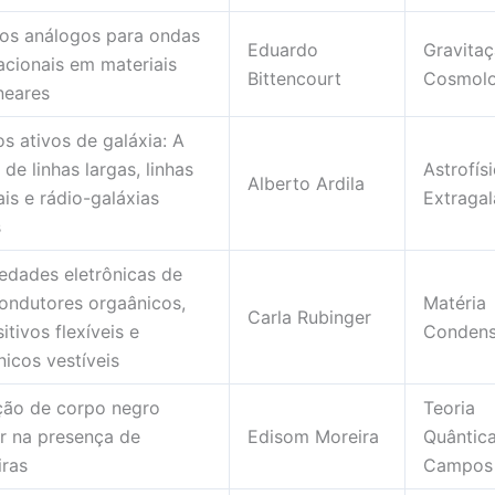
os análogos para ondas
Eduardo
Gravitaç
acionais em materiais
Bittencourt
Cosmolo
neares
s ativos de galáxia: A
 de linhas largas, linhas
Astrofís
Alberto Ardila
is e rádio-galáxias
Extragal
s
edades eletrônicas de
ondutores orgaânicos,
Matéria
Carla Rubinger
itivos flexíveis e
Conden
nicos vestíveis
ção de corpo negro
Teoria
ar na presença de
Edisom Moreira
Quântic
iras
Campos