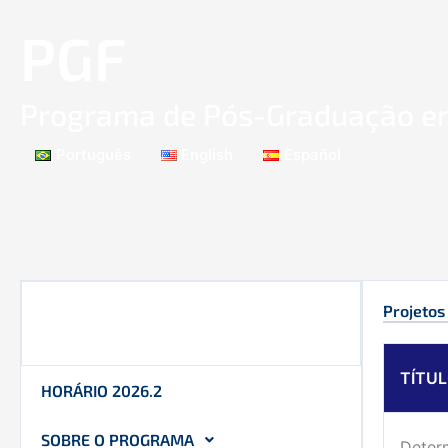
Ir
PGF
para
o
conteúdo
Programa de Pós-Graduação em
Português
English
Español
Projetos
TÍTU
HORÁRIO 2026.2
SOBRE O PROGRAMA
Deter