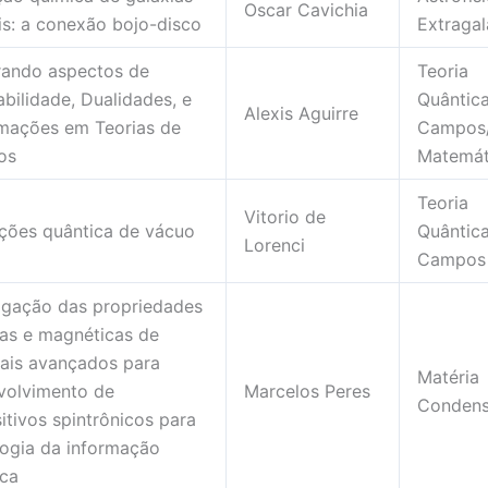
Oscar Cavichia
is: a conexão bojo-disco
Extragal
rando aspectos de
Teoria
abilidade, Dualidades, e
Quântic
Alexis Aguirre
mações em Teorias de
Campos/
os
Matemát
Teoria
Vitorio de
ações quântica de vácuo
Quântic
Lorenci
Campos
tigação das propriedades
cas e magnéticas de
iais avançados para
Matéria
volvimento de
Marcelos Peres
Conden
itivos spintrônicos para
logia da informação
ica