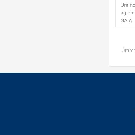
Um no
aglom
GAIA
Últim