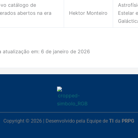
vo catálogo de
Astrofís
erados abertos na era
Hektor Monteiro
Estelar 
Galáctic
a atualização em:
6 de janeiro de 2026
Copyright © 2026 | Desenvolvido pela Equipe de
TI
da
PRPG