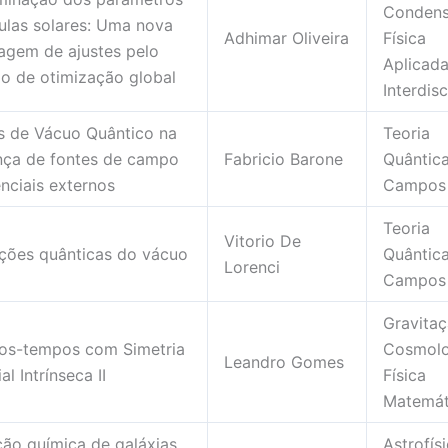
Condens
ulas solares: Uma nova
Adhimar Oliveira
Física
agem de ajustes pelo
Aplicada
o de otimização global
Interdisc
os de Vácuo Quântico na
Teoria
nça de fontes de campo
Fabricio Barone
Quântic
nciais externos
Campos
Teoria
Vitorio De
ações quânticas do vácuo
Quântic
Lorenci
Campos
Gravitaç
os-tempos com Simetria
Cosmolo
Leandro Gomes
al Intrínseca II
Física
Matemát
ção química de galáxias
Astrofís