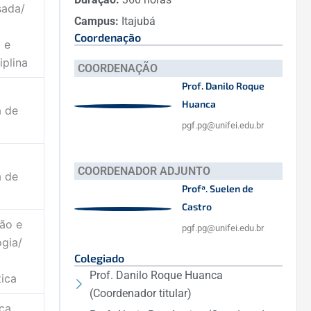
ada/
Campus:
Itajubá
Coordenação
 e
iplina
COORDENAÇÃO
Prof. Danilo Roque
Huanca
a de
pgf.pg@unifei.edu.br
COORDENADOR ADJUNTO
a de
Profª. Suelen de
Castro
ão e
pgf.pg@unifei.edu.br
gia/
Colegiado
Prof. Danilo Roque Huanca
ica
(Coordenador titular)
ica