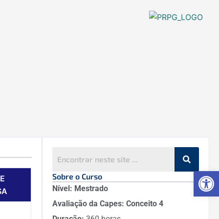
Ab
Sobre o Curso
DE
Nível:
Mestrado
SA
Avaliação da Capes:
Conceito 4
Duração:
360 horas