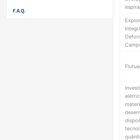
espira
F.A.Q.
Explo
Integr
Defor
Camp
Flutu
Inves
elétri
mater
desen
dispos
tecno
quânt