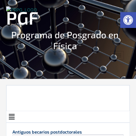
Ir
PGF
al
Ab
contenido
Programa de Posgrado en
Física
Menú
Antiguos becarios postdoctorales