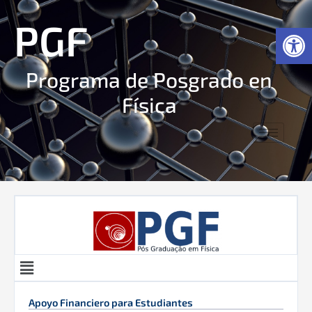
Ir
PGF
al
Ab
contenido
Programa de Posgrado en
Física
Menú
Apoyo Financiero para Estudiantes